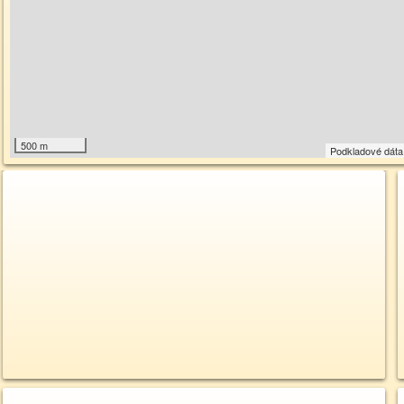
500 m
Podkladové dát