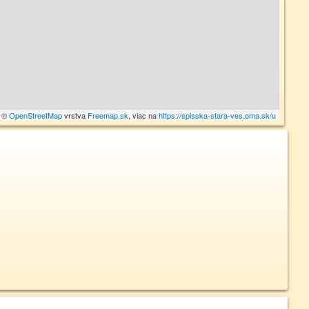
a ©
OpenStreetMap
vrstva
Freemap.sk
, viac na
https://spisska-stara-ves.oma.sk/u