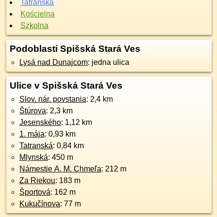
Tatranská
Kościelna
Szkolna
Podoblasti Spišská Stará Ves
Lysá nad Dunajcom
: jedna ulica
Ulice v Spišská Stará Ves
Slov. nár. povstania
: 2,4 km
Štúrova
: 2,3 km
Jesenského
: 1,12 km
1. mája
: 0,93 km
Tatranská
: 0,84 km
Mlynská
: 450 m
Námestie A. M. Chmeľa
: 212 m
Za Riekou
: 183 m
Športová
: 162 m
Kukučínova
: 77 m