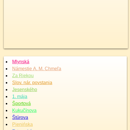
Mlynská
Námestie A. M. Chmeľa
Za Riekou
Slov. nár. povstania
Jesenského
1. mája
Športová
Kukučínova
Štúrova
Pienińska