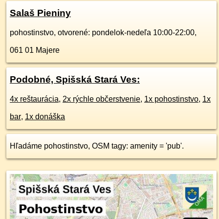
Salaš Pieniny
pohostinstvo, otvorené: pondelok-nedeľa 10:00-22:00,
061 01
Majere
Podobné, Spišská Stará Ves:
4x reštaurácia
,
2x rýchle občerstvenie
,
1x pohostinstvo
,
1x
bar
,
1x donáška
Hľadáme pohostinstvo, OSM tagy: amenity = 'pub'.