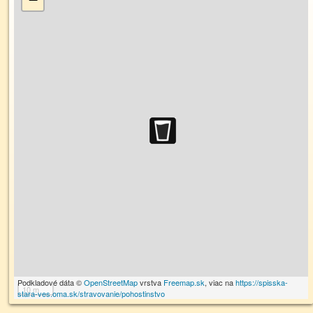
Podkladové dáta ©
OpenStreetMap
vrstva
Freemap.sk
, viac na
https://spisska-
10 m
stara-ves.oma.sk/stravovanie/pohostinstvo